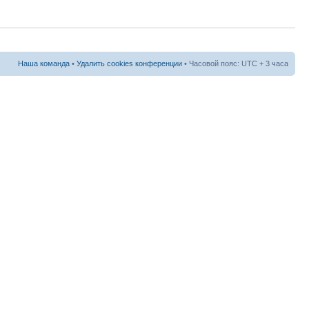
Наша команда
•
Удалить cookies конференции
• Часовой пояс: UTC + 3 часа