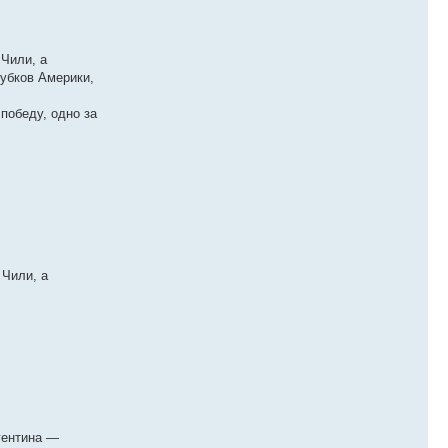
Чили, а
убков Америки,
 победу, одно за
 Чили, а
гентина —