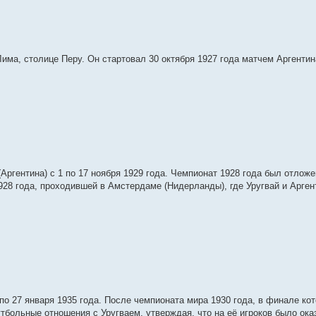
ма, столице Перу. Он стартовал 30 октября 1927 года матчем Аргентин
гентина) с 1 по 17 ноября 1929 года. Чемпионат 1928 года был отложен
928 года, проходившей в Амстердаме (Нидерланды), где Уругвай и Арген
о 27 января 1935 года. После чемпионата мира 1930 года, в финале кот
утбольные отношения с Уругваем, утверждая, что на её игроков было ока