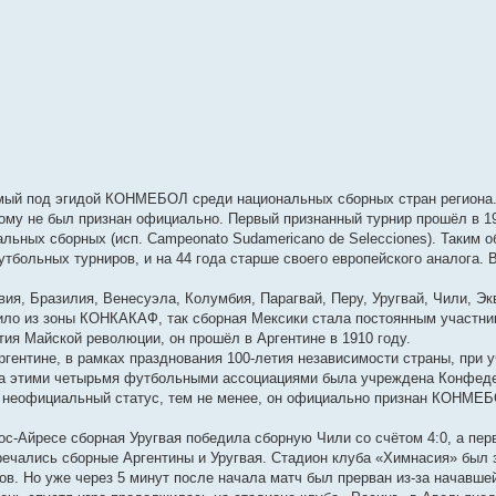
имый под эгидой КОНМЕБОЛ среди национальных сборных стран региона
му не был признан официально. Первый признанный турнир прошёл в 19
ьных сборных (исп. Campeonato Sudamericano de Selecciones). Таким о
ольных турниров, и на 44 года старше своего европейского аналога. В
я, Бразилия, Венесуэла, Колумбия, Парагвай, Перу, Уругвай, Чили, Эк
вило из зоны КОНКАКАФ, так сборная Мексики стала постоянным участни
я Майской революции, он прошёл в Аргентине в 1910 году.
ентине, в рамках празднования 100-летия независимости страны, при 
ира этими четырьмя футбольными ассоциациями была учреждена Конфед
 неофициальный статус, тем не менее, он официально признан КОНМЕ
ос-Айресе сборная Уругвая победила сборную Чили со счётом 4:0, а пер
ечались сборные Аргентины и Уругвая. Стадион клуба «Химнасия» был 
ов. Но уже через 5 минут после начала матч был прерван из-за начавше