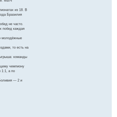
е. Матч
пионатах из 18. В
года Бразилия
обед не часто.
ых побед каждая
бо молодёжные
здами, то есть на
зыгрыша: команды
ющему чемпиону
1:1, а по
Боливия — 2 и