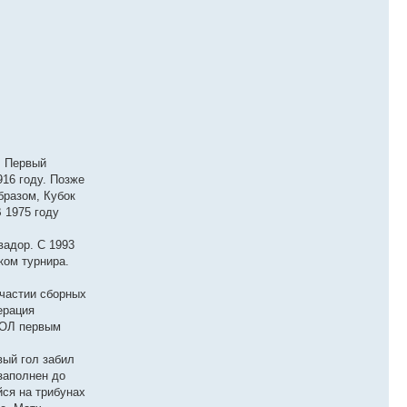
. Первый
16 году. Позже
бразом, Кубок
 1975 году
вадор. С 1993
ком турнира.
участии сборных
ерация
БОЛ первым
вый гол забил
заполнен до
йся на трибунах