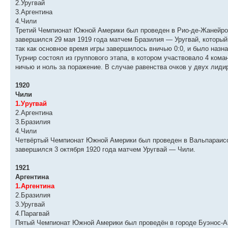
2.Уругвай
3.Аргентина
4.Чили
Третий Чемпионат Южной Америки был проведен в Рио-де-Жанейро,
завершился 29 мая 1919 года матчем Бразилия — Уругвай, которы
так как основное время игры завершилось вничью 0:0, и было назна
Турнир состоял из группового этапа, в котором участвовало 4 кома
ничью и ноль за поражение. В случае равенства очков у двух лид
1920
Чили
1.Уругвай
2.Аргентина
3.Бразилия
4.Чили
Четвёртый Чемпионат Южной Америки был проведен в Вальпараисо,
завершился 3 октября 1920 года матчем Уругвай — Чили.
1921
Аргентина
1.Аргентина
2.Бразилия
3.Уругвай
4.Парагвай
Пятый Чемпионат Южной Америки был проведён в городе Буэнос-Ай