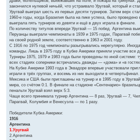
драки, болельщиков, выбежавших на поле, и пожара на трибунах. 
закончился нулевой ничьёй, что устраивало Уругвай, который и ст
Уругвай выиграл шесть из первых десяти турниров. Затем верх стал
1960-е годы, когда Бразилия была на пике успеха, было проведено 
выиграла пять турниров из девяти и ещё в двух играла в финале.
По количеству титулов впереди Уругвай — 15 побед. Аргентина выи
Перуанцы выиграли чемпионаты в 1939 и 1975 годах, Парагвай поб
на своей родной земле, соответственно в 1963 и 2001 году.
С 1916 по 1975 год чемпионаты разыгрывались нерегулярно. Иногд
команды. Лишь в 1975 году в Кубке Америки приняли участие все
Турниры 1975, 1979 и 1983 года были проведены по иной системе: т
всех стадиях соперники встречались дважды — «дома» и «в гостях»
На Кубке Америки 1993 года в Эквадоре впервые участвовали при
играли в трёх группах, и восемь из них выходили в четвертьфинал.
Мексика и США были приглашены на турнир и в 1995 году в Уругв
мира, со счётом 0:1. В финале на стадионе «Сентенарио» бразильц
пенальти Уругвай взял верх 5:3.
Чаще всего принимала турнир Аргентина — 8 раз, Уругвай — 7, Чил
Парагвай, Колумбия и Венесуэла — по 1 разу.
Победители Кубка Америки:
1916
Аргентина
1.Уругвай
2.Аргентина