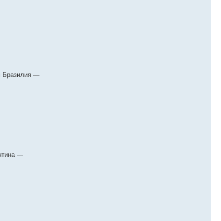
м Бразилия —
нтина —