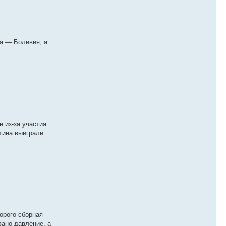
а — Боливия, а
 из-за участия
тина выиграли
орого сборная
зано давление, а