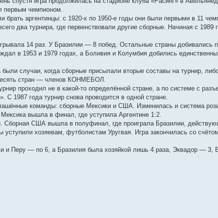
День спустя игра продолжилась на стадионе клуба «Расинг» в Авельянед
ал первым чемпионом.
и брать аргентинцы: с 1920-х по 1950-е годы они были первыми в 11 чем
всего два турнира, где первенствовали другие сборные. Начиная с 1989 
грывала 14 раз. У Бразилии — 8 побед. Остальные страны добивались п
еждал в 1953 и 1979 годах, а Боливия и Колумбия добились единственн
а были случаи, когда сборные присылали вторые составы на турнир, ли
 десять стран — членов КОНМЕБОЛ.
урнир проходил не в какой-то определённой стране, а по системе с разъе
. С 1987 года турнир снова проводится в одной стране.
глашённые команды: сборные Мексики и США. Изменилась и система ро
 Мексика вышла в финал, где уступила Аргентине 1:2.
ай. Сборная США вышла в полуфинал, где проиграла Бразилии, действу
ы уступили хозяевам, футболистам Уругвая. Игра закончилась со счётом 
и и Перу — по 6, а Бразилия была хозяйкой лишь 4 раза, Эквадор — 3, 