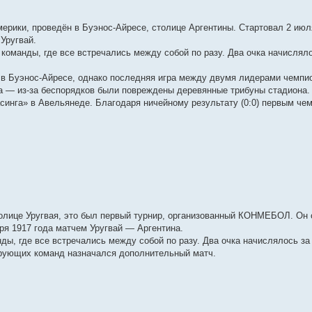
рики, проведён в Буэнос-Айресе, столице Аргентины. Стартовал 2 июл
Уругвай.
 команды, где все встречались между собой по разу. Два очка начисляло
в Буэнос-Айресе, однако последняя игра между двумя лидерами чемпио
ла — из-за беспорядков были повреждены деревянные трибуны стадиона.
синга» в Авельянеде. Благодаря ничейному результату (0:0) первым ч
лице Уругвая, это был первый турнир, организованный КОНМЕБОЛ. Он 
ря 1917 года матчем Уругвай — Аргентина.
нды, где все встречались между собой по разу. Два очка начислялось за
ирующих команд назначался дополнительный матч.