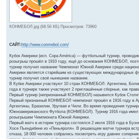
КОНМЕБОЛ.jpg (68.56 КБ) Просмотров: 73960
САЙТ:
http://www.conmebol.com/
Кубок Америки (исп. Copa América) — футбольный турнир, провод
розыгрыш прошёл в 1910 году, ещё до основания КОНМЕБОЛ, поэто
турнир получил название Чемпионат Южной Америки среди национал
Америки является старейшим из существующих международных футб
турнир получил своё нынешнее название.
В Кубке Америки участвуют 10 стран КОНМЕБОЛ: Аргентина, Боливи
года в турнире также участвуют 2 приглашённые сборные, как пра
Первый турнир (непризнанный КОНМЕБОЛ) назывился Кубок Столети
Первый признанный КОНМЕБОЛ чемпионат прошёл в 1916 году в Арг
Аргентины, Бразилии, Уругвая и Чили. Во время проведения турн
Южноамериканского Футбола (КОНМЕБОЛ). Турнир 1916 года имел
розыгрышем Чемпионата Южной Америки.
Первый матч в истории турнира состоялся 2 июля 1916 года в Буэн
Хосе Пьендибене из «Пеньяроля». В решающем матче турнира встр
отказа, 18 000 человек собрались посмотреть игру давних соперник