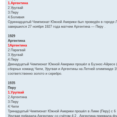
1.Аргентина
2.Уругвай
3.Перу
4.Боливия
Одиннадцатый Чемпионат Южной Америки был проведён в городе Ли
завершился 27 ноября 1927 года матчем Аргентина — Перу .
1929
Аргентина
1Аргентина
2.Парагвай
3.Уругвай
4.Перу
Двенадцатый Чемпионат Южной Америки прошёл в Буэнос-Айресе (Ар
сборных команд Чили, Уругвая и Аргентины на Летней олимпиаде 1
соответственно золото и серебро.
1935
Перу
1.Уругвай
2.Аргентина
3.Перу
4.Чили
Тринадцатый Чемпионат Южной Америки прошёл в Лиме (Перу) с 6 п
Уругвая победила Аргентину со счётом 4:2 , Аргентина прервала ф