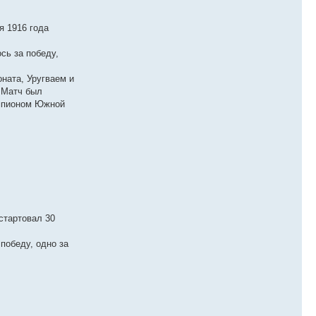
я 1916 года
сь за победу,
ната, Уругваем и
 Матч был
емпионом Южной
стартовал 30
 победу, одно за