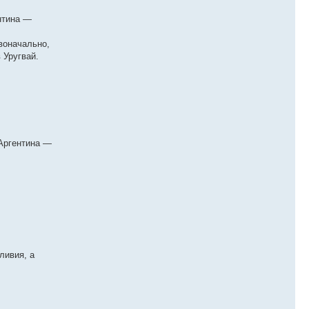
нтина —
воначально,
 Уругвай.
 Аргентина —
ливия, а