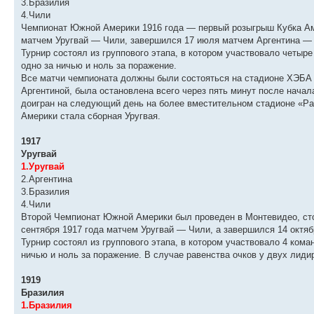
3.Бразилия
4.Чили
Чемпионат Южной Америки 1916 года — первый розыгрыш Кубка Аме
матчем Уругвай — Чили, завершился 17 июля матчем Аргентина — 
Турнир состоял из группового этапа, в котором участвовало четыре
одно за ничью и ноль за поражение.
Все матчи чемпионата должны были состояться на стадионе ХЭБА 
Аргентиной, была остановлена всего через пять минут после нача
доигран на следующий день на более вместительном стадионе «Ра
Америки стала сборная Уругвая.
1917
Уругвай
1.Уругвай
2.Аргентина
3.Бразилия
4.Чили
Второй Чемпионат Южной Америки был проведен в Монтевидео, сто
сентября 1917 года матчем Уругвай — Чили, а завершился 14 октяб
Турнир состоял из группового этапа, в котором участвовало 4 кома
ничью и ноль за поражение. В случае равенства очков у двух лид
1919
Бразилия
1.Бразилия