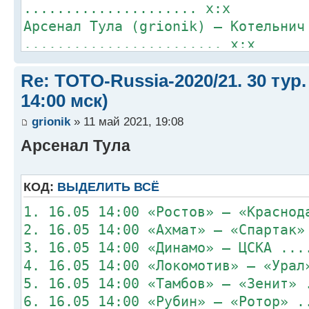
..................... x:x
Арсенал Тула (grionik) – Котельнич
........................ x:x
Лада (serjoT) – Долгопрудный (digo
Re: TOTO-Russia-2020/21. 30 тур.
........................... x:x
Ротор (Veprz) – Динамо Вологда (da
14:00 мск)
....................... x:x
grionik
» 11 май 2021, 19:08
ЦСКА-91 (Mister) – ЦСКА (Orion)
Арсенал Тула
................................ x
Спартак Луховицы (alikbalik) – Лок
(Mihagawa) .. x:x
КОД:
ВЫДЕЛИТЬ ВСЁ
1. 16.05 14:00 «Ростов» – «Краснод
2. 16.05 14:00 «Ахмат» – «Спартак»
3. 16.05 14:00 «Динамо» – ЦСКА ...
4. 16.05 14:00 «Локомотив» – «Урал
5. 16.05 14:00 «Тамбов» – «Зенит» 
6. 16.05 14:00 «Рубин» – «Ротор» .