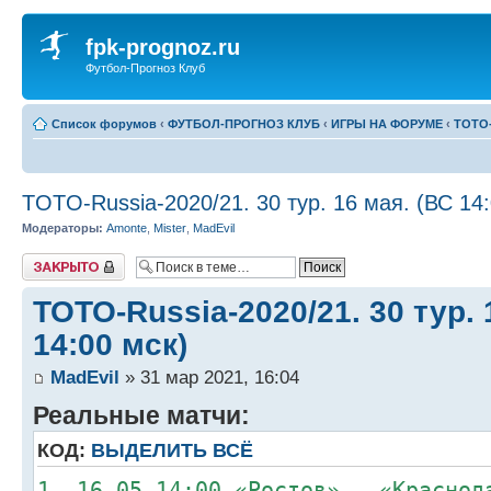
fpk-prognoz.ru
Футбол-Прогноз Клуб
Список форумов
‹
ФУТБОЛ-ПРОГНОЗ КЛУБ
‹
ИГРЫ НА ФОРУМЕ
‹
ТОТО-
TOTO-Russia-2020/21. 30 тур. 16 мая. (ВС 14:
Модераторы:
Amonte
,
Mister
,
MadEvil
Закрыто
TOTO-Russia-2020/21. 30 тур. 
14:00 мск)
MadEvil
» 31 мар 2021, 16:04
Реальные матчи:
КОД:
ВЫДЕЛИТЬ ВСЁ
1. 16.05 14:00 «Ростов» – «Краснод