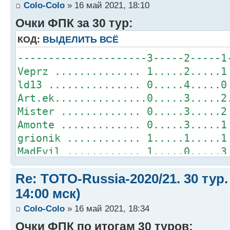
Colo-Colo
» 16 май 2021, 18:10
Очки ФПК за 30 тур:
КОД:
ВЫДЕЛИТЬ ВСЁ
---------------------3-----2-----1
Veprz .............. 1.....2.....1
ld13 ............... 0.....4.....0
Art.ek...............0.....3.....2
Mister ............. 0.....3.....2
Amonte ............. 0.....3.....1
grionik ............ 1.....1.....1
MadEvil ............ 1.....0.....3
Orion .............. 0.....2.....2
Re: TOTO-Russia-2020/21. 30 тур.
Dimetreo ........... 0.....2.....1
Mihagawa ........... 0.....2.....1
14:00 мск)
alikbalik .......... 0.....1.....2
Colo-Colo
» 16 май 2021, 18:34
Colo-Сolo............0.....1.....2
Очки ФПК по итогам 30 туров: