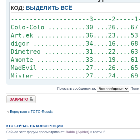
danillo ............ 0.....1.....2
КОД:
ВЫДЕЛИТЬ ВСЁ
digor .............. 0.....1.....2
WS ................. 0.....1.....2
---------------------3-----2-----1
sergoT...............0.....1.....1
Colo-Colo ..........30 ...26....67
Art.ek .............36....23....53
digor ..............34....16....68
Dimetreo ...........31....22....63
Amonte .............33....19....61
MadEvil ............27....26....65
Mister .............27....24....69
Orion ..............32....21....59
Показать сообщения за:
Поле 
danillo ............32....21....54
Закрыто
ld13 ...............27....22....60
Veprz ..............22....28....63
Вернуться в ТОТО-Russia
grionik ............21....29....63
WS .................28....18....62
КТО СЕЙЧАС НА КОНФЕРЕНЦИИ
alikbalik ..........23....23....63
Сейчас этот форум просматривают:
Baidu [Spider]
и гости: 5