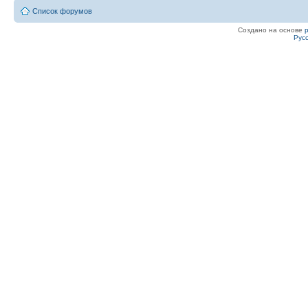
serjoT .............27....20....52
Список форумов
Mihagawa ...........23....22....48
Создано на основе
Рус