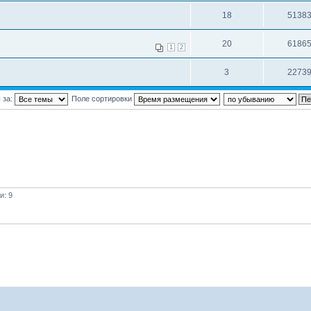
18
5138
20
6186
1
2
3
2273
 за:
Поле сортировки
и: 9