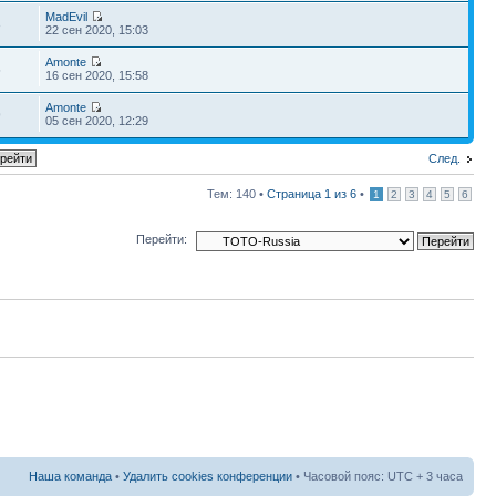
MadEvil
3
22 сен 2020, 15:03
Amonte
5
16 сен 2020, 15:58
Amonte
9
05 сен 2020, 12:29
След.
Тем: 140 •
Страница
1
из
6
•
1
2
3
4
5
6
Перейти:
Наша команда
•
Удалить cookies конференции
• Часовой пояс: UTC + 3 часа