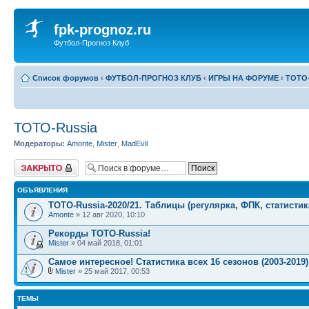
fpk-prognoz.ru
Футбол-Прогноз Клуб
Список форумов
‹
ФУТБОЛ-ПРОГНОЗ КЛУБ
‹
ИГРЫ НА ФОРУМЕ
‹
ТОТО-
ТОТО-Russia
Модераторы:
Amonte
,
Mister
,
MadEvil
Форум закрыт
ОБЪЯВЛЕНИЯ
TOTO-Russia-2020/21. Таблицы (регулярка, ФПК, статистик
Amonte
» 12 авг 2020, 10:10
Рекорды ТОТО-Russia!
Mister
» 04 май 2018, 01:01
Самое интересное! Статистика всех 16 сезонов (2003-2019)
Mister
» 25 май 2017, 00:53
ТЕМЫ