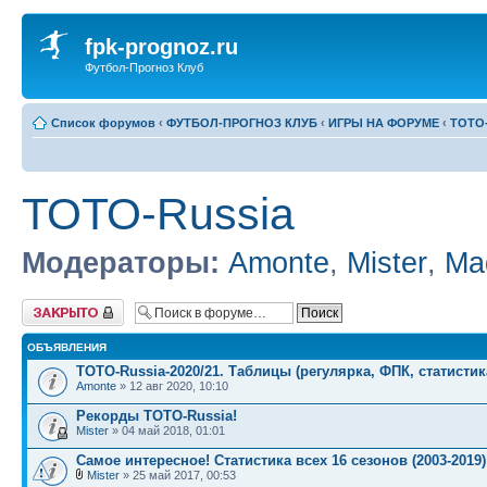
fpk-prognoz.ru
Футбол-Прогноз Клуб
Список форумов
‹
ФУТБОЛ-ПРОГНОЗ КЛУБ
‹
ИГРЫ НА ФОРУМЕ
‹
ТОТО-
ТОТО-Russia
Модераторы:
Amonte
,
Mister
,
Ma
Форум закрыт
ОБЪЯВЛЕНИЯ
TOTO-Russia-2020/21. Таблицы (регулярка, ФПК, статистик
Amonte
» 12 авг 2020, 10:10
Рекорды ТОТО-Russia!
Mister
» 04 май 2018, 01:01
Самое интересное! Статистика всех 16 сезонов (2003-2019)
Mister
» 25 май 2017, 00:53