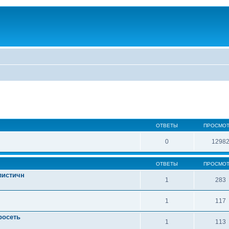
ОТВЕТЫ
ПРОСМО
0
1298
ОТВЕТЫ
ПРОСМО
листичн
1
283
1
117
росеть
1
113