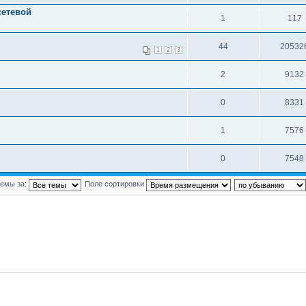
сетевой
1
117
44
20532
1
2
3
2
9132
0
8331
1
7576
0
7548
темы за:
Поле сортировки