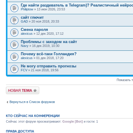
Где найти раздеватель в Telegram)? Реалистичный нейро
Philiptow
» 13 июн 2026, 23:53
сайт глючит
GAD
» 20 ноя 2018, 20:33
Смена пароля
alexicus
» 12 дек 2020, 17:12
Проблемы с заходом на сайт
Navy
» 16 дек 2019, 10:30
Почему всё-таки Голландия?
alexicus
» 01 дек 2018, 17:20
Не могу отправить прогнозы
FCV
» 21 ноя 2018, 19:56
Показать 
Новая тема
Вернуться в Список форумов
КТО СЕЙЧАС НА КОНФЕРЕНЦИИ
Сейчас этот форум просматривают:
Google [Bot]
и гости: 1
ПРАВА ДОСТУПА