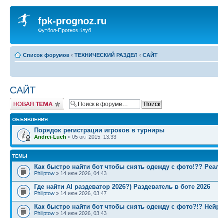
fpk-prognoz.ru
Футбол-Прогноз Клуб
Список форумов
‹
ТЕХНИЧЕСКИЙ РАЗДЕЛ
‹
САЙТ
САЙТ
Новая тема
ОБЪЯВЛЕНИЯ
Порядок регистрации игроков в турниры
Andrei-Luch
» 05 окт 2015, 13:33
ТЕМЫ
Как быстро найти бот чтобы снять одежду с фото!?? Реа
Philiptow
» 14 июн 2026, 04:43
Где найти AI раздеватор 2026?) Раздеватель в боте 2026
Philiptow
» 14 июн 2026, 03:47
Как быстро найти бот чтобы снять одежду с фото?!? Ней
Philiptow
» 14 июн 2026, 03:43