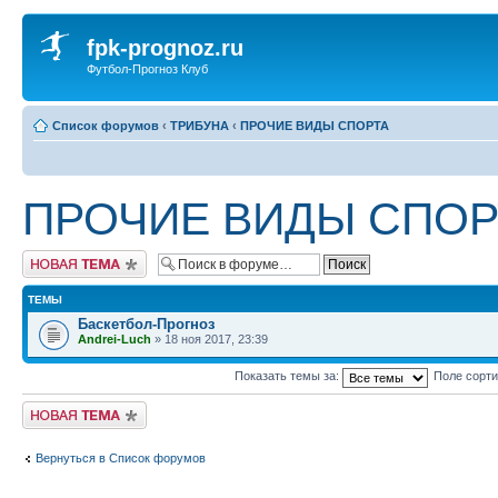
fpk-prognoz.ru
Футбол-Прогноз Клуб
Список форумов
‹
ТРИБУНА
‹
ПРОЧИЕ ВИДЫ СПОРТА
ПРОЧИЕ ВИДЫ СПОР
Новая тема
ТЕМЫ
Баскетбол-Прогноз
Andrei-Luch
» 18 ноя 2017, 23:39
Показать темы за:
Поле сорт
Новая тема
Вернуться в Список форумов