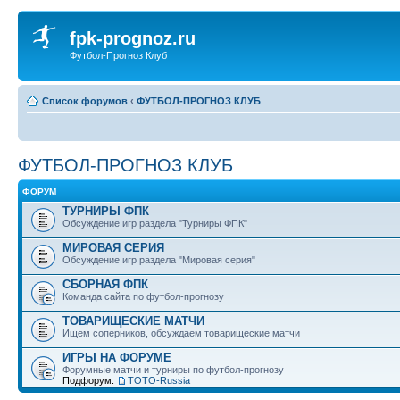
fpk-prognoz.ru
Футбол-Прогноз Клуб
Список форумов
‹
ФУТБОЛ-ПРОГНОЗ КЛУБ
ФУТБОЛ-ПРОГНОЗ КЛУБ
ФОРУМ
ТУРНИРЫ ФПК
Обсуждение игр раздела "Турниры ФПК"
МИРОВАЯ СЕРИЯ
Обсуждение игр раздела "Мировая серия"
СБОРНАЯ ФПК
Команда сайта по футбол-прогнозу
ТОВАРИЩЕСКИЕ МАТЧИ
Ищем соперников, обсуждаем товарищеские матчи
ИГРЫ НА ФОРУМЕ
Форумные матчи и турниры по футбол-прогнозу
Подфорум:
ТОТО-Russia