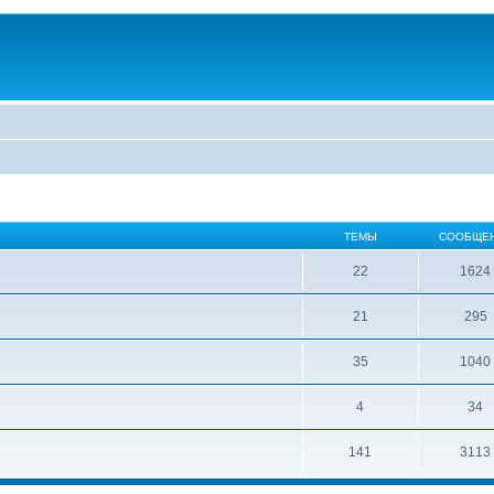
ТЕМЫ
СООБЩЕ
22
1624
21
295
35
1040
4
34
141
3113