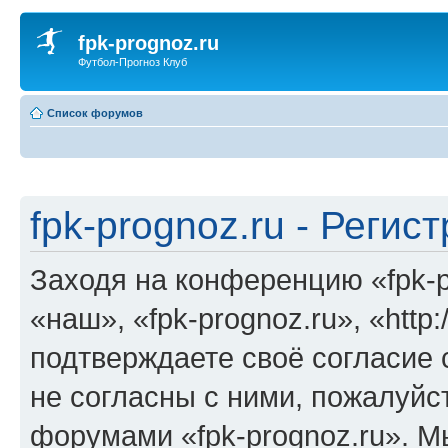
fpk-prognoz.ru
Футбол-Прогноз Клуб
Список форумов
fpk-prognoz.ru - Регис
Заходя на конференцию «fpk-p
«наш», «fpk-prognoz.ru», «http:/
подтверждаете своё согласие
не согласны с ними, пожалуйст
форумами «fpk-prognoz.ru». М