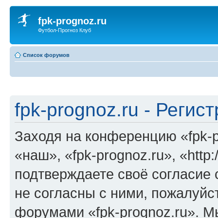
fpk-prognoz.ru
Футбол-Прогноз Клуб
Список форумов
fpk-prognoz.ru - Регис
Заходя на конференцию «fpk-p
«наш», «fpk-prognoz.ru», «http:/
подтверждаете своё согласие
не согласны с ними, пожалуйст
форумами «fpk-prognoz.ru». М