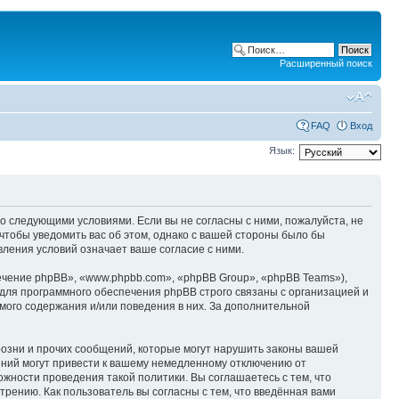
Расширенный поиск
FAQ
Вход
Язык:
е со следующими условиями. Если вы не согласны с ними, пожалуйста, не
 чтобы уведомить вас об этом, однако с вашей стороны было бы
вления условий означает ваше согласие с ними.
чение phpBB», «www.phpbb.com», «phpBB Group», «phpBB Teams»),
для программного обеспечения phpBB строго связаны с организацией и
мого содержания и/или поведения в них. За дополнительной
озни и прочих сообщений, которые могут нарушить законы вашей
ений могут привести к вашему немедленному отключению от
ожности проведения такой политики. Вы соглашаетесь с тем, что
рению. Как пользователь вы согласны с тем, что введённая вами