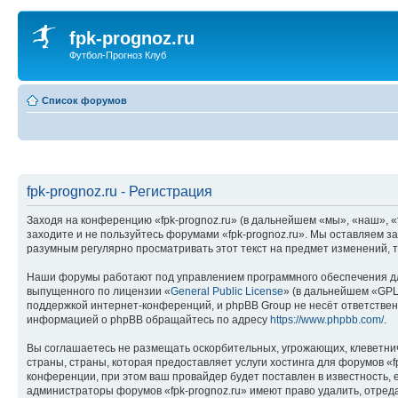
fpk-prognoz.ru
Футбол-Прогноз Клуб
Список форумов
fpk-prognoz.ru - Регистрация
Заходя на конференцию «fpk-prognoz.ru» (в дальнейшем «мы», «наш», «fp
заходите и не пользуйтесь форумами «fpk-prognoz.ru». Мы оставляем з
разумным регулярно просматривать этот текст на предмет изменений, т
Наши форумы работают под управлением программного обеспечения дл
выпущенного по лицензии «
General Public License
» (в дальнейшем «GPL
поддержкой интернет-конференций, и phpBB Group не несёт ответствен
информацией о phpBB обращайтесь по адресу
https://www.phpbb.com/
.
Вы соглашаетесь не размещать оскорбительных, угрожающих, клеветни
страны, страны, которая предоставляет услуги хостинга для форумов 
конференции, при этом ваш провайдер будет поставлен в известность, 
администраторы форумов «fpk-prognoz.ru» имеют право удалить, отреда