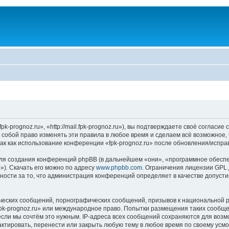
k-prognoz.ru», «http://mail.fpk-prognoz.ru»), вы подтверждаете своё согласи
а собой право изменять эти правила в любое время и сделаем всё возможное,
ак как использование конференции «fpk-prognoz.ru» после обновления/испра
я создания конференций phpBB (в дальнейшем «они», «программное обеспе
»). Скачать его можно по адресу
www.phpbb.com
. Ограничения лицензии GPL 
ности за то, что администрация конференций определяет в качестве допусти
ческих сообщений, порнографических сообщений, призывов к национальной р
«fpk-prognoz.ru» или международное право. Попытки размещения таких сообщ
если мы сочтём это нужным. IP-адреса всех сообщений сохраняются для возм
ктировать, перенести или закрыть любую тему в любое время по своему усмот