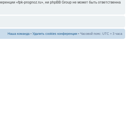
ренции «fpk-prognoz.ru», ни phpBB Group не может быть ответственна
Наша команда
•
Удалить cookies конференции
• Часовой пояс: UTC + 3 часа