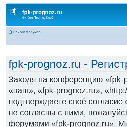
fpk-prognoz.ru
Футбол-Прогноз Клуб
Список форумов
fpk-prognoz.ru - Регис
Заходя на конференцию «fpk-p
«наш», «fpk-prognoz.ru», «http:/
подтверждаете своё согласие
не согласны с ними, пожалуйст
форумами «fpk-prognoz.ru». М