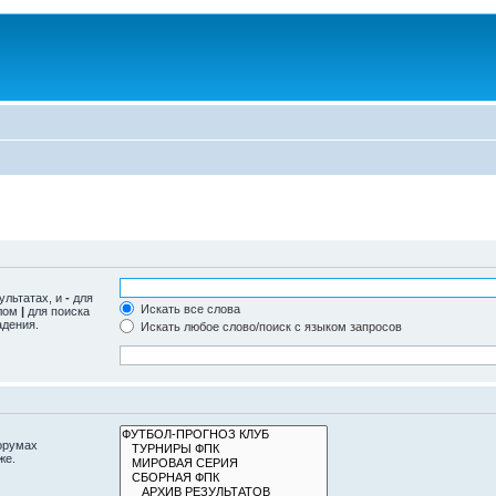
ультатах, и
-
для
Искать все слова
олом
|
для поиска
адения.
Искать любое слово/поиск с языком запросов
орумах
же.