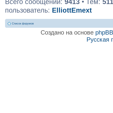
Всего сообщений:
9413
• Тем:
51
пользователь:
ElliottEmext
Список форумов
Создано на основе
phpB
Русская 