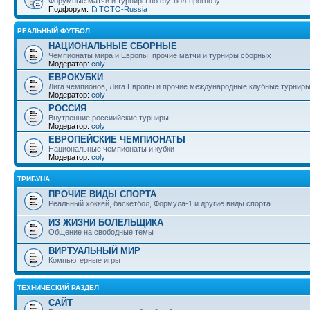
Форумные матчи и турниры по футбол-прогнозу
Подфорум:
ТОТО-Russia
РЕАЛЬНЫЙ ФУТБОЛ
НАЦИОНАЛЬНЫЕ СБОРНЫЕ
Чемпионаты мира и Европы, прочие матчи и турниры сборных
Модератор:
coly
ЕВРОКУБКИ
Лига чемпионов, Лига Европы и прочие международные клубные турнир
Модератор:
coly
РОССИЯ
Внутренние россиийские турниры
Модератор:
coly
ЕВРОПЕЙСКИЕ ЧЕМПИОНАТЫ
Национальные чемпионаты и кубки
Модератор:
coly
ТРИБУНА
ПРОЧИЕ ВИДЫ СПОРТА
Реальный хоккей, баскетбол, Формула-1 и другие виды спорта
ИЗ ЖИЗНИ БОЛЕЛЬЩИКА
Общение на свободные темы
ВИРТУАЛЬНЫЙ МИР
Компьютерные игры
ТЕХНИЧЕСКИЙ РАЗДЕЛ
САЙТ