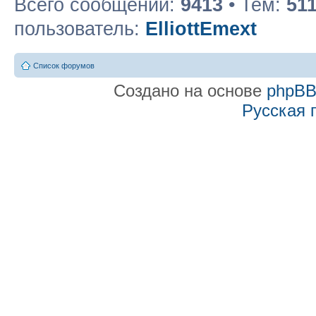
Всего сообщений:
9413
• Тем:
51
пользователь:
ElliottEmext
Список форумов
Создано на основе
phpB
Русская 