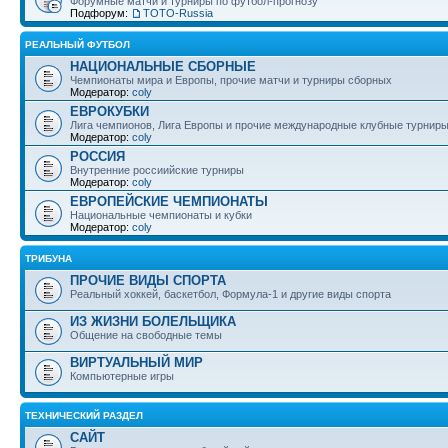
Форумные матчи и турниры по футбол-прогнозу
Подфорум:
ТОТО-Russia
РЕАЛЬНЫЙ ФУТБОЛ
НАЦИОНАЛЬНЫЕ СБОРНЫЕ
Чемпионаты мира и Европы, прочие матчи и турниры сборных
Модератор:
coly
ЕВРОКУБКИ
Лига чемпионов, Лига Европы и прочие международные клубные турнир
Модератор:
coly
РОССИЯ
Внутренние россиийские турниры
Модератор:
coly
ЕВРОПЕЙСКИЕ ЧЕМПИОНАТЫ
Национальные чемпионаты и кубки
Модератор:
coly
ТРИБУНА
ПРОЧИЕ ВИДЫ СПОРТА
Реальный хоккей, баскетбол, Формула-1 и другие виды спорта
ИЗ ЖИЗНИ БОЛЕЛЬЩИКА
Общение на свободные темы
ВИРТУАЛЬНЫЙ МИР
Компьютерные игры
ТЕХНИЧЕСКИЙ РАЗДЕЛ
САЙТ