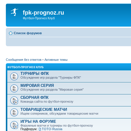
fpk-prognoz.ru
Футбол-Прогноз Клуб
Список форумов
Сообщения без ответов
•
Активные темы
ФУТБОЛ-ПРОГНОЗ КЛУБ
ТУРНИРЫ ФПК
Обсуждение игр раздела "Турниры ФПК"
МИРОВАЯ СЕРИЯ
Обсуждение игр раздела "Мировая серия"
СБОРНАЯ ФПК
Команда сайта по футбол-прогнозу
ТОВАРИЩЕСКИЕ МАТЧИ
Ищем соперников, обсуждаем товарищеские матчи
ИГРЫ НА ФОРУМЕ
Форумные матчи и турниры по футбол-прогнозу
Подфорум:
ТОТО-Russia