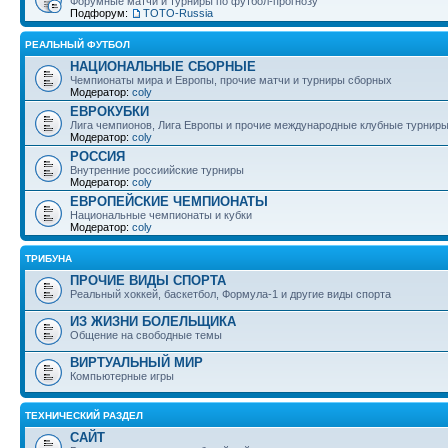
Форумные матчи и турниры по футбол-прогнозу
Подфорум:
ТОТО-Russia
РЕАЛЬНЫЙ ФУТБОЛ
НАЦИОНАЛЬНЫЕ СБОРНЫЕ
Чемпионаты мира и Европы, прочие матчи и турниры сборных
Модератор:
coly
ЕВРОКУБКИ
Лига чемпионов, Лига Европы и прочие международные клубные турнир
Модератор:
coly
РОССИЯ
Внутренние россиийские турниры
Модератор:
coly
ЕВРОПЕЙСКИЕ ЧЕМПИОНАТЫ
Национальные чемпионаты и кубки
Модератор:
coly
ТРИБУНА
ПРОЧИЕ ВИДЫ СПОРТА
Реальный хоккей, баскетбол, Формула-1 и другие виды спорта
ИЗ ЖИЗНИ БОЛЕЛЬЩИКА
Общение на свободные темы
ВИРТУАЛЬНЫЙ МИР
Компьютерные игры
ТЕХНИЧЕСКИЙ РАЗДЕЛ
САЙТ