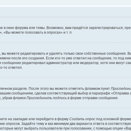
е в окне форума или темы. Возможно, вам придётся зарегистрироваться, пр
 «Вы можете голосовать в опросах» и т. п.
вы можете редактировать и удалять только свои собственные сообщения. В
емени после его создания. Если кто-то уже ответил на сообщение, то под ни
сли сообщение редактировал администратор или модератор, хотя они могут са
о-то ответил.
 личном разделе. После этого вы можете отметить флажком пункт
Присоедини
 вашим сообщениям, сделав соответствующий выбор в параграфе «Отправка 
х, убрав флажок
Присоединить подпись
в форме отправки сообщения.
ите на закладке или перейдите в форму
Создать опрос
под основной формой
ние опросов. Задайте тему и как минимум два варианта ответа в соответству
 которые могут выбрать пользователи при голосовании, с помощью опции «Вар