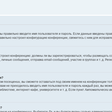
вы правильно вводите имя пользователя и пароль. Если данные введены прав
равильно настроил конфигурацию конференции, свяжитесь с ним для исправле
 настроил конференцию: должны ли вы зарегистрироваться, чтобы размещать 
чные сообщения, отправка email-сообщений, участие в группах и т. д. Регис
я?
ом посещении
, вы сможете оставаться под своим именем на конференции тол
ы вам не приходилось вводить имя пользователя и пароль каждый раз, вы мож
блиотеке, интернет-кафе, университете и т. д. Если пункт
Автоматически вх
й?
ание на конференции
. Выберите
Да
, и вы будете видны только администрат