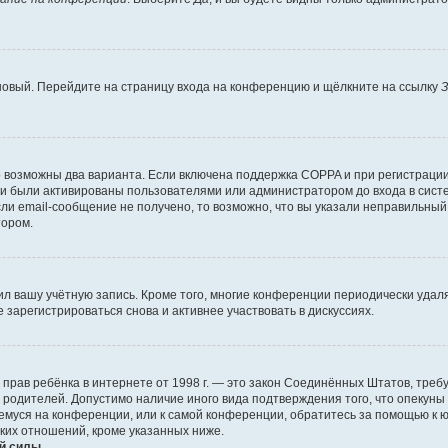
 новый. Перейдите на страницу входа на конференцию и щёлкните на ссылку
З
о возможны два варианта. Если включена поддержка COPPA и при регистрации 
и были активированы пользователями или администратором до входа в систе
и email-сообщение не получено, то возможно, что вы указали неправильный 
тором.
ил вашу учётную запись. Кроме того, многие конференции периодически уда
зарегистрироваться снова и активнее участвовать в дискуссиях.
тных прав ребёнка в интернете от 1998 г. — это закон Соединённых Штатов, т
е родителей. Допустимо наличие иного вида подтверждения того, что опек
ющемуся на конференции, или к самой конференции, обратитесь за помощью к 
ких отношений, кроме указанных ниже.
й силы.