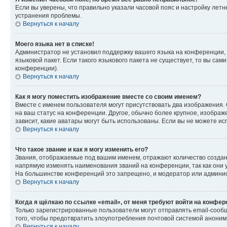
Если вы уверены, что правильно указали часовой пояс и настройку лет
устранения проблемы.
Вернуться к началу
Моего языка нет в списке!
Администратор не установил поддержку вашего языка на конференции, 
языковой пакет. Если такого языкового пакета не существует, то вы с
конференции).
Вернуться к началу
Как я могу поместить изображение вместе со своим именем?
Вместе с именем пользователя могут присутствовать два изображения. О
на ваш статус на конференции. Другое, обычно более крупное, изображе
зависит, какие аватары могут быть использованы. Если вы не можете 
Вернуться к началу
Что такое звание и как я могу изменить его?
Звания, отображаемые под вашим именем, отражают количество созда
напрямую изменять наименования званий на конференции, так как они 
На большинстве конференций это запрещено, и модератор или админис
Вернуться к началу
Когда я щёлкаю по ссылке «email», от меня требуют войти на конфе
Только зарегистрированные пользователи могут отправлять email-сооб
того, чтобы предотвратить злоупотребления почтовой системой анони
Вернуться к началу