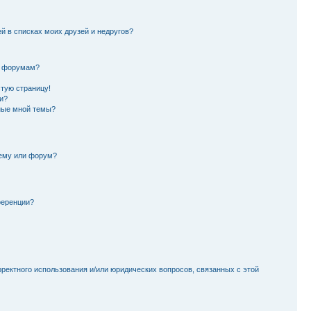
й в списках моих друзей и недругов?
и форумам?
стую страницу!
и?
ные мной темы?
тему или форум?
ференции?
рректного использования и/или юридических вопросов, связанных с этой