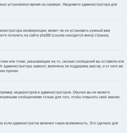
ильно установлено время на сервере. Уведомите администратора для
министратора конференции, может ли он установить нужный вам
жете получить на сайте phpBB (ссылка находится внизу страниц
атики или точки, указывающие на то, сколько сообщений вы оставили или
т администратора зависит, включена ли поддержка аватар, и от него же
ния причин.
пример, модераторов и администраторов. Обычно вы не можете
енужными сообщениями только для того, чтобы повысить своё звание.
ко если администратор включил такую возможность. Это сделано для