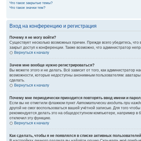
Что такое закрытые темы?
Что такое значки тем?
Вход на конференцию и регистрация
Почему я не могу войти?
Существует несколько возможных причин. Прежде всего убедитесь, что 
закрыт доступ к конференции. Также возможно, что администратор неп
Вернуться к началу
Зачем мне вообще нужно регистрироваться?
Вы можете этого и не делать. Всё зависит от того, как администратор
возможности, которые недоступны анонимным пользователям: аватары, ли
сделать.
Вернуться к началу
Почему мне периодически приходится повторять ввод имени и парол
Если вы не отметили флажком пункт
Автоматически входить при кажд
другой не смог воспользоваться вашей учётной записью. Для того чтоб
рекомендуется делать это на общедоступном компьютере, например в би
отключил эту функцию.
Вернуться к началу
Как сделать, чтобы я не появлялся в списке активных пользователе
В настройках личного раздела вы найдёте опцию
Скрывать моё пребыв