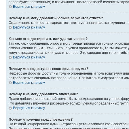
опрос будет постоянным) и возможность пользователей изменять вариан
Вернуться к началу
Почему я не могу добавить больше вариантов ответа?
Ограничение количества вариантов ответа устанавливается администр
Вернуться к началу
Как мне отредактировать или удалить опрос?
Так же, как и сообщения, опросы могут редактироваться только их соз
связан именно с ним. Если никто не успел проголосовать, то вы можете
могут отредактировать или удалить опрос. Это сделано для того, чтобы
Вернуться к началу
Почему мне недоступны некоторые форумы?
Некоторые форумы доступны только определённым пользователям или г
потребоваться специальное разрешение. Свяжитесь с модератором ил
Вернуться к началу
Почему я не могу добавлять вложения?
Право добавления вложений может быть предоставлено на уровне фору
что добавлять вложения разрешено только членам определённых групп.
Вернуться к началу
Почему я получил предупреждение?
На каждой конференции администраторы устанавливают свой собственн
Group не имеет никакого отношения к предупреждениям, вынесенным на