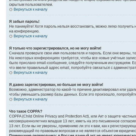
скрытым пользователем.
Вернуться к началу
Я забыл пароль!
Не паникуйте! Хотя пароль нельзя восстановить, можно легко получить
на конференцию.
Вернуться к началу
Я только что зарегистрировался, но не могу войти!
Сначала проверьте свои имя пользователя и пароль. Если они верны, т
На некоторых конференциях требуется, чтобы все новые учётные запис
было прислано email-сообщение, следуйте полученным инструкциям. Есл
что ввели правильный адрес email, попробуйте связаться с администра
Вернуться к началу
Я давно зарегистрирован, но больше не могу войти!
Возможно, администратор по какой-то причине деактивировал или удал
чтобы уменьшить размер базы данных. Если это произошло, попробуйте 
Вернуться к началу
Что такое COPPA?
COPPA (Child Online Privacy and Protection Act), или Акт о защите час
несовершеннолетних младше 13 лет, иметь на это письменное согласи
13 лет. Если вы не уверены, применимо ли это к вам, как к регистриру
рекомендаций по правовым вопросам и не является объектом юридичес
Примечание переводчика: в России данный акт не имеет юридическо