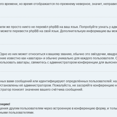
него времени, но время отображается по-прежнему неверное, значит, неправ
или же просто никто не перевёл phpBB на ваш язык. Попробуйте узнать у ад
ами можете перевести phpBB на свой язык. Дополнительную информацию вы мо
дно из них может относиться к вашему званию, обычно это звёздочки, квадр
ние известно как «аватара» и обычно уникально для каждого пользователя. О
использовать аватары, свяжитесь с администратором конференции для выясне
нных вами сообщений или идентифицируют определённых пользователей: на
установлены её администратором. Пожалуйста, не засоряйте конференцию н
тратор понизят значение вашего счётчика сообщений.
ренцию!
щения другим пользователям через встроенную в конференцию форму, и толь
мными пользователями.